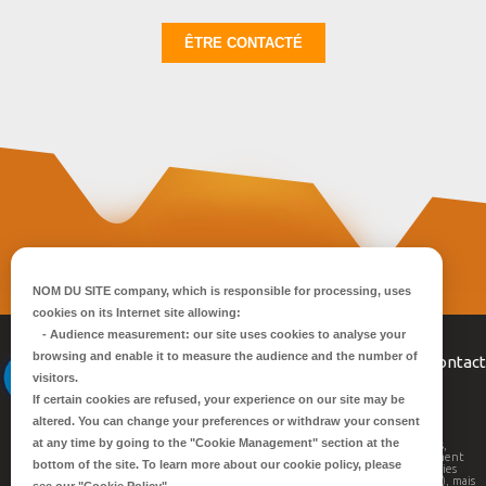
NOM DU SITE company
, which is responsible for processing, uses
cookies on its Internet site allowing:
-
Audience measurement
: our site uses cookies to analyse your
browsing and enable it to measure the audience and the number of
Politique de
Qui
Nos
Contact
visitors.
confidentialité
sommes-
savoir-
nous ?
faire
If certain cookies are refused, your experience on our site may be
altered. You can change your preferences or withdraw your consent
S.M.M. conçoit et fabrique pour toutes les applications
at any time by going to the
"Cookie Management"
section at the
industrielles, ferroviaires, militaires, nucléaires, énergies,
marines… des silencieux, tubes et systèmes d’échappement
bottom of the site. To learn more about our cookie policy, please
complets, tuyauteries, périphériques moteurs (tuyauteries
d’eau, d’aspiration d’air, d’huiles, de gasoil et de mesure), mais