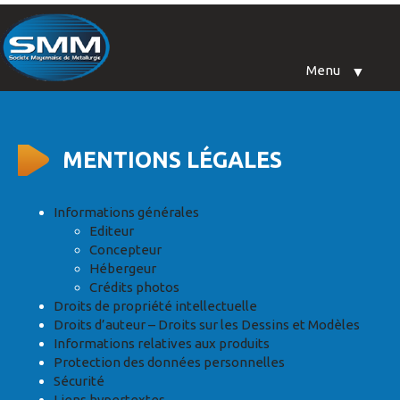
Menu
▼
MENTIONS LÉGALES
QUI SOMMES-NOUS ?
▼
NOS SAVOIR-FAIRE
▼
Informations générales
Editeur
Concepteur
CONTACT
▼
Hébergeur
Crédits photos
Droits de propriété intellectuelle
Droits d’auteur – Droits sur les Dessins et Modèles
Informations relatives aux produits
Protection des données personnelles
Sécurité
Liens hypertextes